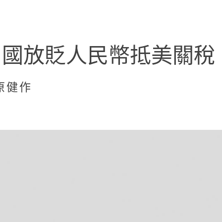
中國放貶人民幣抵美關稅
原健作