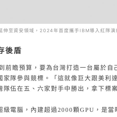
伸至資安領域，2024年首度攜手IBM導入紅隊演
存後盾
拿到前瞻預算，要為台灣打造一台屬於
國家隊參與競標。「這就像巨大跟美利
灣隊伍在五、六家對手中勝出，拿下標
級電腦，內建超過2000顆GPU，是