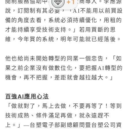
+1
閱制服務協助中小型石化廠商導入。李應源
說，訂閱制有其必要，「AI不能用以前買設
備的角度去看，系統必須持續優化，用租的
才能持續享受技術支持。」若用買斷的思
維，今年買的系統，明年可能就已經落後。
他也給尚未開始轉型的同業一個忠告，「如
果之前企業沒有做數位化，要把握AI轉型的
機會，再不把握，差距就會越拉越大。」
百強AI應用心法
「做就對了，馬上去做，不要再等了！等到
技術成熟、條件滿足再做，就永遠趕不
上。」—台塑電子部副總顧問暨台塑公司資