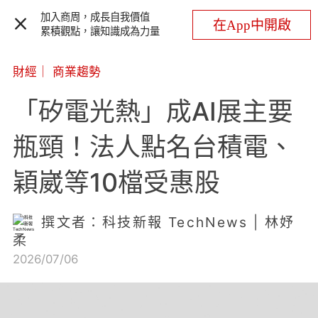
加入商周，成長自我價值
在App中開啟
累積觀點，讓知識成為力量
財經
｜
商業趨勢
「矽電光熱」成AI展主要
瓶頸！法人點名台積電、
穎崴等10檔受惠股
撰文者：科技新報 TechNews | 林妤
柔
2026/07/06