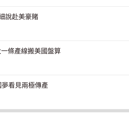
細說赴美豪賭
大一條產線搬美國盤算
國夢看見兩極傳產