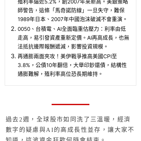
殖利率逼近5.2%，創2007年來新高。美銀策略
師警告，這條「馬奇諾防線」一旦失守，難保
1989年日本、2007年中國泡沫破滅不會重演。
0050、台積電、AI全面臨重估壓力：利率由低
走高，易引發資產重新定價。AI再高成長，也無
法抵抗邊際報酬遞減，影響投資規模。
再通膨兩面夾攻！美伊戰爭推高美國CPI至
3.8%，公債10年翻倍，大舉印鈔還債，結構性
通膨難解，殖利率高位恐長期維持。
過去2週，全球股市如同洗了三溫暖，經濟
數字的疑慮與AI的高成長性並存，讓大家不
知道，這波資金狂歡何時會結束。