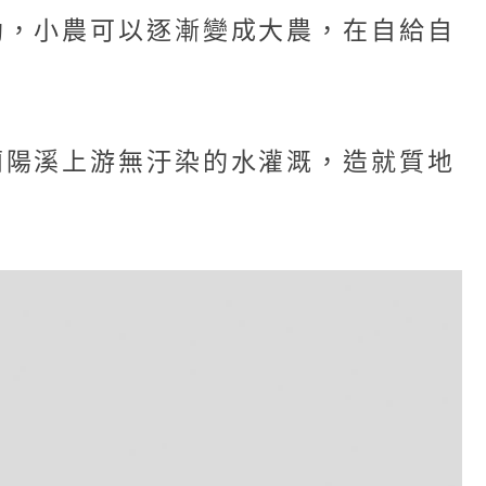
助，小農可以逐漸變成大農，在自給自
蘭陽溪上游無汙染的水灌溉，造就質地