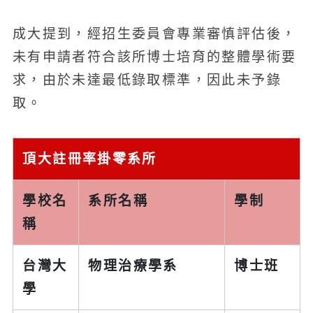
成大提到，經招生委員會專業審慎評估後，
未有申請者符合該所博士培育的整體學術要
求，由於未達最低錄取標準，因此未予錄
取。
頂大註冊率掛零系所
學校名
系所名稱
學制
稱
台灣大
物理治療學系
博士班
學