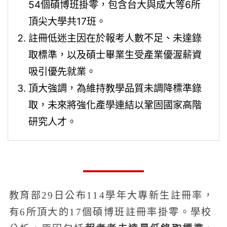
54個碩博班掛零，包含台大與成大等6所
頂尖大學共17班。
註冊低迷主因在於報考人數不足、未達錄
取標準，以及碩士畢業生受產業優渥薪資
吸引優先就業。
頂大強調，為維持教學品質未調降標準錄
取，未來將強化產學連結以鞏固國家高階
研究人才。
教育部29日公布114學年大專新生註冊率，
有6所頂大的17個碩博班註冊率掛零。學校