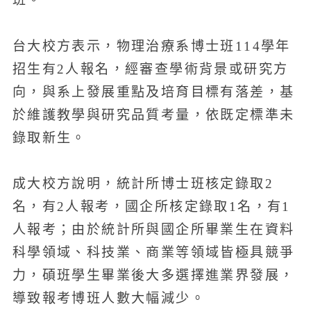
台大校方表示，物理治療系博士班114學年
招生有2人報名，經審查學術背景或研究方
向，與系上發展重點及培育目標有落差，基
於維護教學與研究品質考量，依既定標準未
錄取新生。
成大校方說明，統計所博士班核定錄取2
名，有2人報考，國企所核定錄取1名，有1
人報考；由於統計所與國企所畢業生在資料
科學領域、科技業、商業等領域皆極具競爭
力，碩班學生畢業後大多選擇進業界發展，
導致報考博班人數大幅減少。