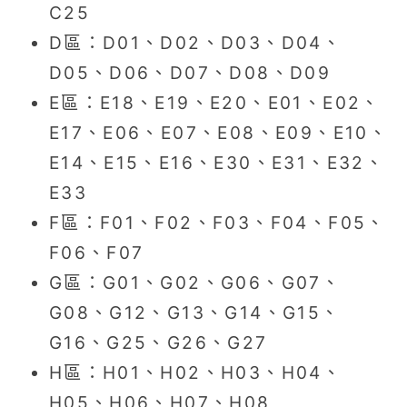
C25
D區：D01、D02、D03、D04、
D05、D06、D07、D08、D09
E區：E18、E19、E20、E01、E02、
E17、E06、E07、E08、E09、E10、
E14、E15、E16、E30、E31、E32、
E33
F區：F01、F02、F03、F04、F05、
F06、F07
G區：G01、G02、G06、G07、
G08、G12、G13、G14、G15、
G16、G25、G26、G27
H區：H01、H02、H03、H04、
H05、H06、H07、H08