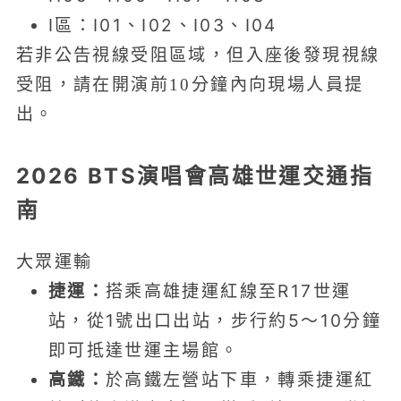
I區：I01、I02、I03、I04
若非公告視線受阻區域，但入座後發現視線
受阻，請在開演前10分鐘內向現場人員提
出。
2026 BTS演唱會高雄世運交通指
南
大眾運輸
捷運：
搭乘高雄捷運紅線至R17世運
站，從1號出口出站，步行約5～10分鐘
即可抵達世運主場館。
高鐵：
於高鐵左營站下車，轉乘捷運紅