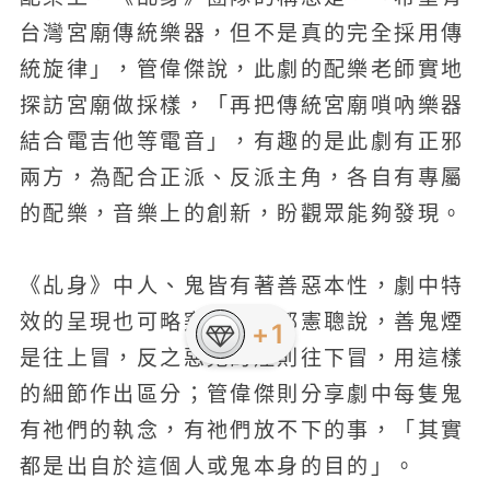
台灣宮廟傳統樂器，但不是真的完全採用傳
統旋律」，管偉傑說，此劇的配樂老師實地
探訪宮廟做採樣，「再把傳統宮廟嗩吶樂器
結合電吉他等電音」，有趣的是此劇有正邪
兩方，為配合正派、反派主角，各自有專屬
的配樂，音樂上的創新，盼觀眾能夠發現。
《乩身》中人、鬼皆有著善惡本性，劇中特
效的呈現也可略窺一二，郭憲聰說，善鬼煙
是往上冒，反之惡鬼的煙則往下冒，用這樣
的細節作出區分；管偉傑則分享劇中每隻鬼
有祂們的執念，有祂們放不下的事，「其實
都是出自於這個人或鬼本身的目的」。