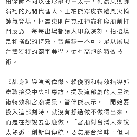
柏傑飾不同以往形象的三太子，柯震東則飾
演祂的凡間代理人。王柏傑穿皮衣踏風火輪
帥氣登場，柯震東則在霓虹神龕和廢廟前打
鬥反派，每每出場都讓人印象深刻，拍攝場
景和搭配的特效、音樂缺一不可，足以展現
台灣獨特的廟宇美學，還有高超的特效技
術。
《乩身》導演管偉傑、賴俊羽和特效指導郭
憲聰接受中央社專訪，提及這部劇的大量法
術特效和宮廟場景，管偉傑表示，一開始要
投入這部劇時，就沒有想過做不做得出來，
而是在想說要怎麼做，「宮廟對台灣人來說
太熟悉，創新與傳統，要怎麼台灣味，但同