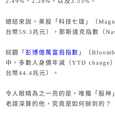
2.49%、2.28%，以及3.53%。
總結來說，美股「科技七雄」（Magnif
台幣59.3兆元），那斯達克指數（Nas
彭博億萬富翁指數
綜觀「
」（Bloom
中，多數人身價年減（YTD chan
台幣44.4兆元）。
令人眼睛為之一亮的是，唯獨「股神」巴菲
老謀深算的他，究竟是如何辦到的？