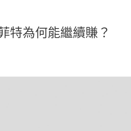
巴菲特為何能繼續賺？