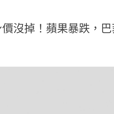
身價沒掉！蘋果暴跌，