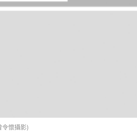
曾令懷攝影)