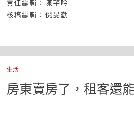
責任編輯：陳芊吟
核稿編輯：倪旻勤
生活
房東賣房了，租客還能