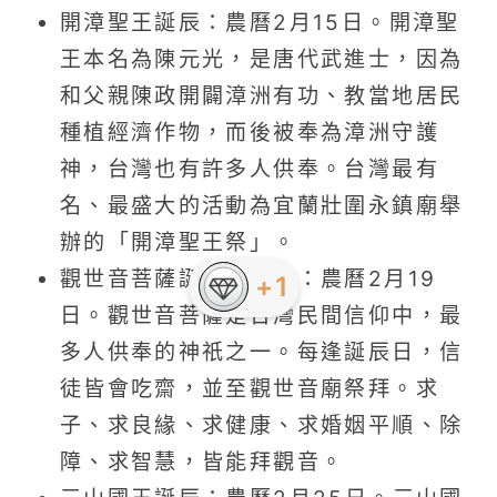
開漳聖王誕辰：農曆2月15日。開漳聖
王本名為陳元光，是唐代武進士，因為
和父親陳政開闢漳洲有功、教當地居民
種植經濟作物，而後被奉為漳洲守護
神，台灣也有許多人供奉。台灣最有
名、最盛大的活動為宜蘭壯圍永鎮廟舉
辦的「開漳聖王祭」。
觀世音菩薩誕辰紀念日：農曆2月19
+1
日。觀世音菩薩是台灣民間信仰中，最
多人供奉的神祇之一。每逢誕辰日，信
徒皆會吃齋，並至觀世音廟祭拜。求
子、求良緣、求健康、求婚姻平順、除
障、求智慧，皆能拜觀音。