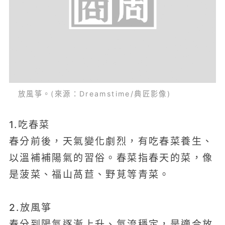
放風箏。(來源：Dreamstime/典匠影像)
1.吃春菜
春分前後，天氣變化劇烈，有吃春菜養生、
以溫補補陽氣的習俗。春菜指春天的菜，像
是菠菜、福山萵苣、野莧等青菜。
2.放風箏
春分到陽氣逐漸上升、氣流穩定，是適合放