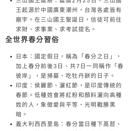
三山國王誕辰：農曆2月25日。三山國
王起源於中國廣東潮州，台灣各處皆有
廟宇。在三山國王聖誕日，信徒可前往
求財、求事業、求考試提名。
全世界春分習俗
日本：國定假日，稱為「春分之日」，
加上春分前後3日、共7日一同稱作「春
彼岸」，是掃墓、吃牡丹餅的日子。
印度：侯麗節、灑紅節，是印度傳統的
春節。低種姓會將紅粉和顏料灑向高種
姓的人，象徵愛與平等、光明戰勝黑
暗。
義大利西西里島：春分當日種下萵苣、