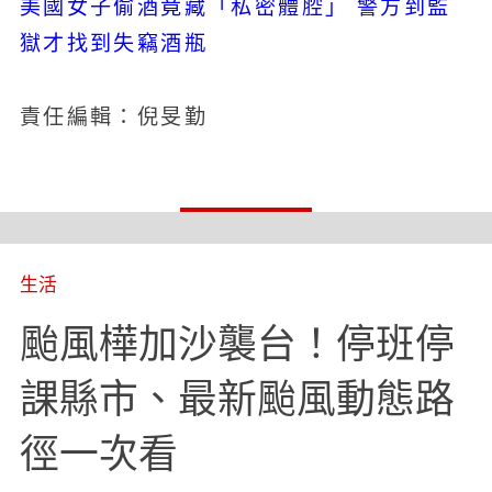
美國女子偷酒竟藏「私密體腔」 警方到監
獄才找到失竊酒瓶
責任編輯：倪旻勤
生活
颱風樺加沙襲台！停班停
課縣市、最新颱風動態路
徑一次看