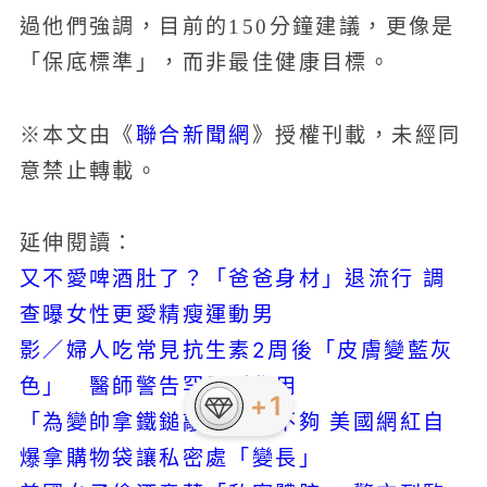
過他們強調，目前的150分鐘建議，更像是
「保底標準」，而非最佳健康目標。
聯合新聞網
※本文由《
》授權刊載，未經同
意禁止轉載。
延伸閱讀：
又不愛啤酒肚了？「爸爸身材」退流行 調
查曝女性更愛精瘦運動男
影／婦人吃常見抗生素2周後「皮膚變藍灰
色」 醫師警告罕見副作用
「為變帥拿鐵鎚敲臉」還不夠 美國網紅自
爆拿購物袋讓私密處「變長」