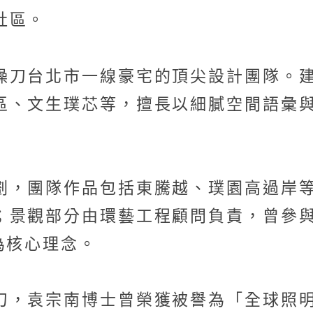
社區。
操刀台北市一線豪宅的頂尖設計團隊。
區、文生璞芯等，擅長以細膩空間語彙
劃，團隊作品包括東騰越、璞園高過岸
；景觀部分由環藝工程顧問負責，曾參與
為核心理念。
刀，袁宗南博士曾榮獲被譽為「全球照