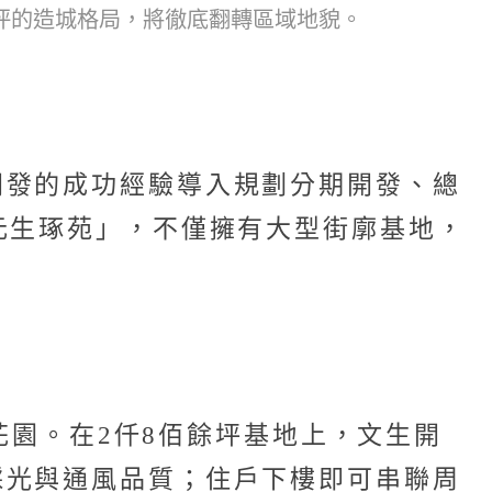
坪的造城格局，將徹底翻轉區域地貌。
開發的成功經驗導入規劃分期開發、總
元生琢苑」，不僅擁有大型街廓基地，
庭花園。在2仟8佰餘坪基地上，文生開
採光與通風品質；住戶下樓即可串聯周