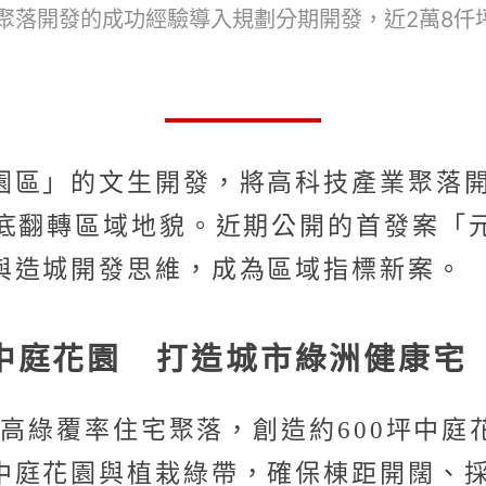
聚落開發的成功經驗導入規劃分期開發，近2萬8仟
園區」的文生開發，將高科技產業聚落
徹底翻轉區域地貌。近期公開的首發案「
與造城開發思維，成為區域指標新案。
0坪中庭花園 打造城市綠洲健康宅
劃高綠覆率住宅聚落，創造約600坪中
中庭花園與植栽綠帶，確保棟距開闊、