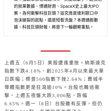
的就業數據、博通財測、SpaceX史上最大IPO
案，為何衝擊科技巨頭？這究竟是達利歐口中
泡沫破裂的起點，還是短暫洗盤？本週通膨數
據、科技巨頭財報，將是下一輪觀察重點。
上週五（6月5日）美股遭逢重挫。納斯達克
指數下跌4.18%、創2025年4月以來最大單
日跌幅；標普500指數下挫2.64%；費城半
導體指數更是狂瀉逾10%。台股也難逃衝
擊，上週五夜盤大跌3,006點、跌幅
6.65%。週一（8日）台股雖有反彈，但仍