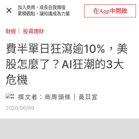
加入商周，成長自我價值
在App中開啟
累積觀點，讓知識成為力量
財經
｜
投資理財
費半單日狂瀉逾10%，美
股怎麼了？AI狂潮的3大
危機
撰文者：商周頭條 | 黃苡宣
2026/06/09