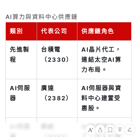
AI算力與資料中心供應鏈
類別
代表公司
供應鏈角色
先進製
台積電
AI晶片代工，
程
（2330）
連結太空AI算
力布局。
AI伺服
廣達
AI伺服器與資
器
（2382）
料中心建置受
惠股。
AI伺服
緯創
AI伺服器代
器
（3231）
工，切入AI資