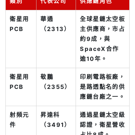
類別
代表公司
供應鏈角色
衛星用
華通
全球星鏈太空板
PCB
（2313）
主供應商，市占
約9成，與
SpaceX合作
逾10年。
衛星用
敬鵬
印刷電路板廠，
PCB
（2355）
是路透點名的供
應鏈台廠之一。
射頻元
昇達科
通過星鏈太空級
件
（3491）
認證，衛星營收
占比8成。