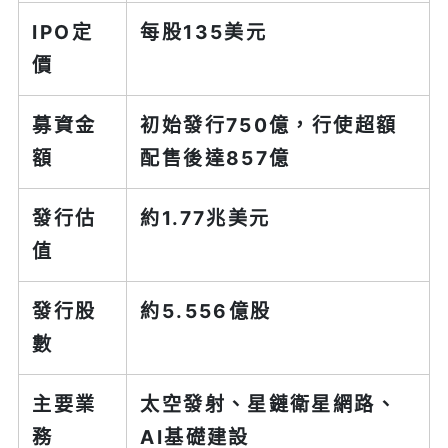
IPO定
每股135美元
價
募資金
初始發行750億，行使超額
額
配售後達857億
發行估
約1.77兆美元
值
發行股
約5.556億股
數
主要業
太空發射、星鏈衛星網路、
務
AI基礎建設