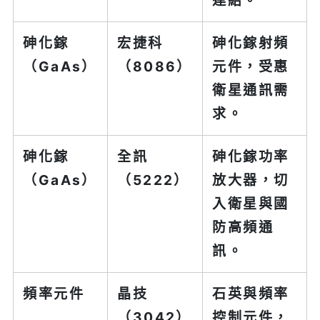
連結。
砷化鎵
宏捷科
砷化鎵射頻
（GaAs）
（8086）
元件，受惠
衛星通訊需
求。
砷化鎵
全訊
砷化鎵功率
（GaAs）
（5222）
放大器，切
入衛星與國
防高頻通
訊。
頻率元件
晶技
石英與頻率
（3042）
控制元件，