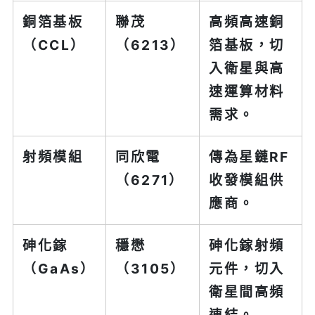
銅箔基板
聯茂
高頻高速銅
（CCL）
（6213）
箔基板，切
入衛星與高
速運算材料
需求。
射頻模組
同欣電
傳為星鏈RF
（6271）
收發模組供
應商。
砷化鎵
穩懋
砷化鎵射頻
（GaAs）
（3105）
元件，切入
衛星間高頻