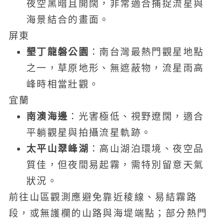
夜空黑暗且開闊，非常適合捕捉流星與
海景結合的畫面。
屏東
墾丁龍磐公園
：南台灣最熱門觀星地點
之一，草原地形、無遮蔽物，流星雨高
峰時相當壯觀。
宜蘭
南澳海邊
：光害極低、視野遼闊，適合
平躺觀星與拍攝流星軌跡。
太平山翠峰湖
：高山湖泊環境、夜空品
質佳，但夜間易起霧，需特別留意天氣
狀況。
前往山區觀測應避免靠近稜線、易結霧路
段，或無護欄的山路與海堤端點；部分熱門