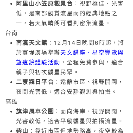
阿里山小笠原觀景台
：視野極佳、光害
低，是南部觀賞流星雨的經典地點之
一，若天氣晴朗可看到密集流星。
台南
南瀛天文館
：12月14日晚間6時起，將
於賽堤廣場舉辦
天文講座、星空導覽與
望遠鏡體驗活動
，全程免費參與，適合
親子與初次觀星民眾。
二寮觀日平台
：遠離市區、視野開闊，
夜間光害低，適合安靜觀測與拍攝。
高雄
旗津風車公園
：面向海岸、視野開闊，
光害較低，適合平躺觀星與拍攝流星。
柴山
：靠近市區但地勢略高，夜空較為