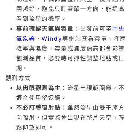
闊越好，避免只盯著單一方向，能提高
看到流星的機率。
事前確認天氣與雲量
：出發前可至
中央
氣象署
、
Windy
等網站查看雲量、降雨
機率與濕度，雲量或濕度偏高都會影響
觀測品質，必要時可彈性調整地點或日
期。
觀測方式
以肉眼觀測為主
：流星出現範圍廣，不
適合使用望遠鏡。
不必盯著輻射點
：雖然流星由雙子座方
向輻射，但實際會出現在整片天空，輕
鬆仰望即可。