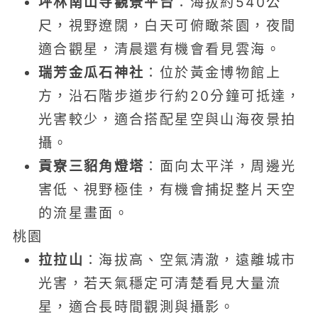
坪林南山寺觀景平台
：海拔約540公
尺，視野遼闊，白天可俯瞰茶園，夜間
適合觀星，清晨還有機會看見雲海。
瑞芳金瓜石神社
：位於黃金博物館上
方，沿石階步道步行約20分鐘可抵達，
光害較少，適合搭配星空與山海夜景拍
攝。
貢寮三貂角燈塔
：面向太平洋，周邊光
害低、視野極佳，有機會捕捉整片天空
的流星畫面。
桃園
拉拉山
：海拔高、空氣清澈，遠離城市
光害，若天氣穩定可清楚看見大量流
星，適合長時間觀測與攝影。