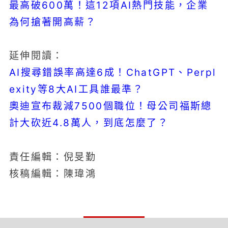
最高破600萬！這12項AI熱門技能，企業
為何搶著開高薪？
延伸閱讀：
AI搜尋錯誤率高達6成！ChatGPT、Perpl
exity等8大AI工具誰最準？
奧迪宣布裁減7500個職位！母公司福斯總
計大砍近4.8萬人，到底怎麼了？
責任編輯：倪旻勤
核稿編輯：陳瑋鴻