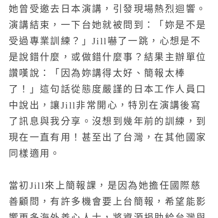
她曾受邀去日本演講，引發現場熱烈迴響。
演講結束，一下台她就被問到：「妳是不是
受過專業訓練？」Jill嚇了一跳，心想是不
是說錯什麼，或做錯什麼事？結果主辦單位
讚嘆說：「因為妳講得太好、簡報太棒
了！」這句話從態度嚴謹的日本工作人員口
中說出，讓Jill非常開心，特別在演講後寫
了訊息與我分享。沒想到幾年前的訓練，到
現在一直有用！甚至出了台灣，在其他國家
同樣適用。
當初Jill來上簡報課，是因為她擔任國際慈
善顧問，有許多機會要上台簡報，希望能影
響更多海外善心人士，將資源捐助給台灣與