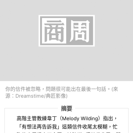
你的信件被忽略，問題很可能出在最後一句話。(來
源：Dreamstime/典匠影像)
摘要
高階主管教練韋丁（Melody Wilding）指出，
「有想法再告訴我」這類信件收尾太模糊，忙