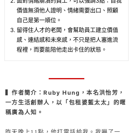
面對情緒崩潰的員工，可以強調3點：自我
價值無須他人證明、情緒需要出口、照顧
自己是第一順位。
留得住人才的老闆，會幫助員工建立價值
感、連結感和未來感，不只是把人塞進流
程裡，而要能陪他走出卡住的狀態。
▍作者簡介：Ruby Hung，本名洪
怡芳，
一方生活創辦人，以「包
租婆藍太太」的暱
稱廣為人知。
昨天晚上11點，他打電話給我。我嚇了一