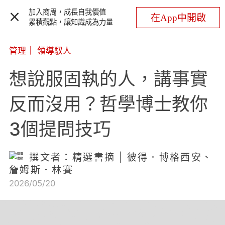
加入商周，成長自我價值
在App中開啟
累積觀點，讓知識成為力量
管理
｜
領導馭人
想說服固執的人，講事實
反而沒用？哲學博士教你
3個提問技巧
撰文者：精選書摘 | 彼得．博格西安、
詹姆斯．林賽
2026/05/20