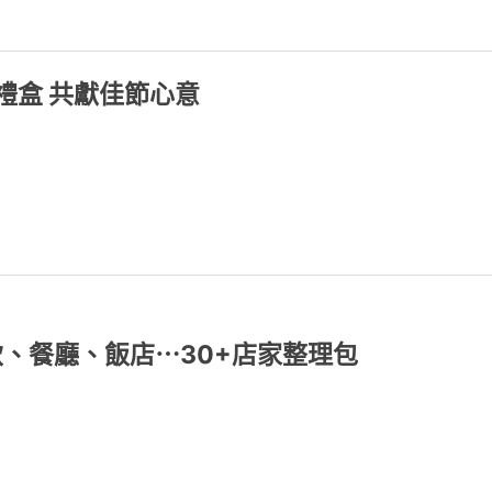
禮盒 共獻佳節心意
飲、餐廳、飯店⋯30+店家整理包