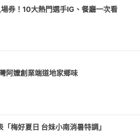
場券！10大熱門選手IG、餐廳一次看
台灣阿嬤創業端道地家鄉味
表「梅好夏日 台妹小南消暑特調」