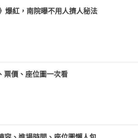
經》爆紅，南院曝不用人擠人秘法
間、票價、座位圖一次看
卡司陣容、進場時間、座位圖懶人包