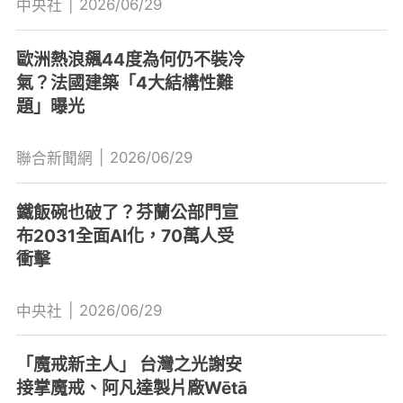
|
2026/06/29
中央社
歐洲熱浪飆44度為何仍不裝冷
氣？法國建築「4大結構性難
題」曝光
|
2026/06/29
聯合新聞網
鐵飯碗也破了？芬蘭公部門宣
布2031全面AI化，70萬人受
衝擊
|
2026/06/29
中央社
「魔戒新主人」 台灣之光謝安
接掌魔戒、阿凡達製片廠Wētā