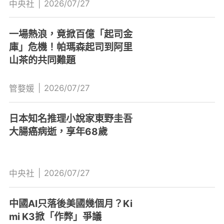
|
2026/07/27
中央社
一場熱浪，竟掀百億「起司金
庫」危機！帕瑪森起司到阿里
山茶的共同難題
|
2026/07/27
管婺媛
日本知名推理小說家東野圭吾
大腸癌病逝，享年68歲
|
2026/07/27
中央社
中國AI只落後美國幾個月？Ki
mi K3掀「作弊」爭議