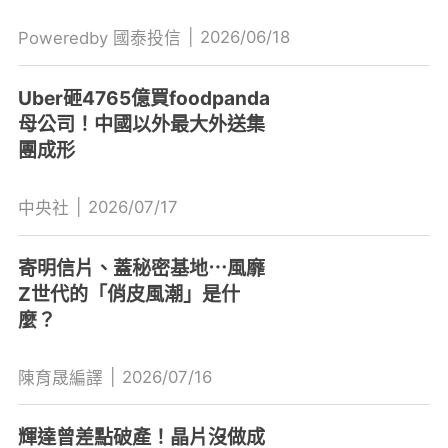
|
2026/06/18
Poweredby 國泰投信
Uber砸4765億買foodpanda
母公司！中國以外最大外送集
團成形
|
2026/07/17
中央社
寄明信片、蓋秘密基地⋯風靡
Z世代的「俏皮風潮」是什
麼？
|
2026/07/16
陳育晟編譯
輝達曾差點破產！晶片沒做成