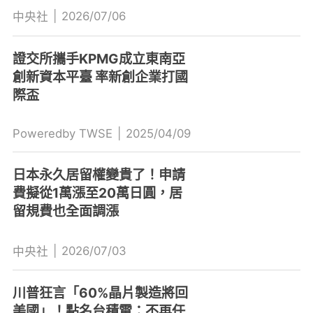
|
2026/07/06
中央社
證交所攜手KPMG成立東南亞
創新資本平臺 率新創企業打國
際盃
Poweredby TWSE
|
2025/04/09
日本永久居留權變貴了！申請
費擬從1萬漲至20萬日圓，居
留規費也全面調漲
|
2026/07/03
中央社
川普狂言「60%晶片製造將回
美國」！點名台積電：不再任