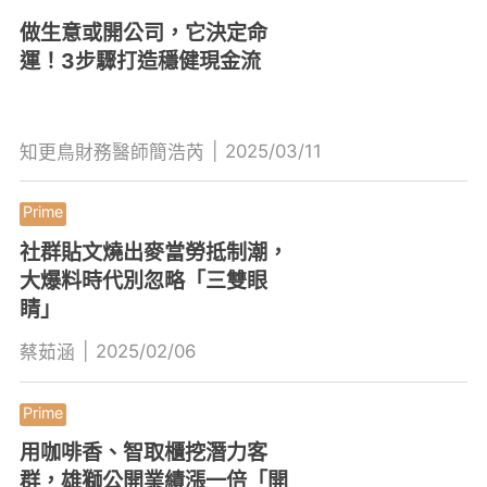
做生意或開公司，它決定命
運！3步驟打造穩健現金流
|
2025/03/11
知更鳥財務醫師簡浩芮
社群貼文燒出麥當勞抵制潮，
大爆料時代別忽略「三雙眼
睛」
|
2025/02/06
蔡茹涵
用咖啡香、智取櫃挖潛力客
群，雄獅公開業績漲一倍「開