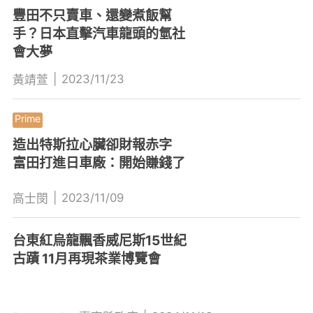
豐田不只賣車、還變煮飯幫
手？日本直擊汽車龍頭的氫社
會大夢
|
2023/11/23
黃靖萱
造出特斯拉心臟卻財報赤字
富田打進日車廠：開始賺錢了
|
2023/11/09
高士閔
台東紅烏龍飄香威尼斯15世紀
古蹟 11月再現茶業博覽會