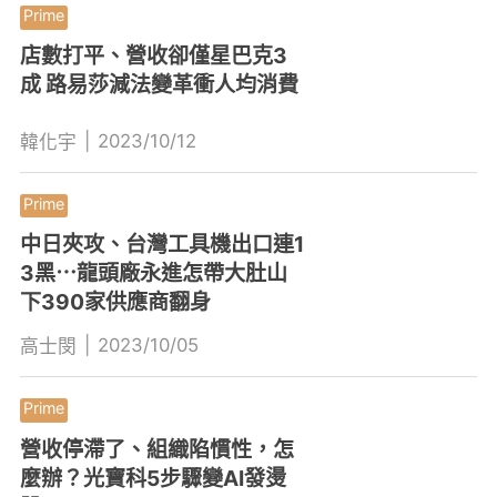
店數打平、營收卻僅星巴克3
成 路易莎減法變革衝人均消費
|
2023/10/12
韓化宇
中日夾攻、台灣工具機出口連1
3黑⋯龍頭廠永進怎帶大肚山
下390家供應商翻身
|
2023/10/05
高士閔
營收停滯了、組織陷慣性，怎
麼辦？光寶科5步驟變AI發燙