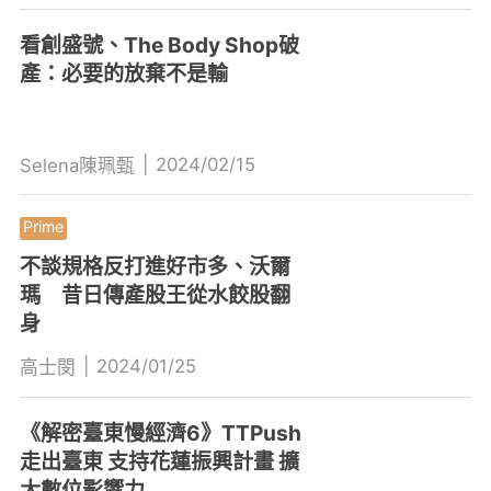
看創盛號、The Body Shop破
產：必要的放棄不是輸
|
2024/02/15
Selena陳珮甄
不談規格反打進好市多、沃爾
瑪 昔日傳產股王從水餃股翻
身
|
2024/01/25
高士閔
《解密臺東慢經濟6》TTPush
走出臺東 支持花蓮振興計畫 擴
大數位影響力