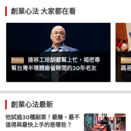
創業心法 大家都在看
店數打平、營收卻僅星巴克3成
路易莎減法變革衝人均消費
Un
自
創業心法
最新
他試過30種副業！最賺、最不
值得與最快上手的是哪些？