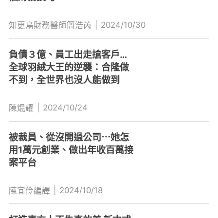
|
2024/10/30
知更鳥財務醫師簡浩芮
負債３億、員工出走搶客戶…
全球羽絨大王的逆襲：合隆做
不到，全世界也沒人能做到
|
2024/10/24
陳焜耀
被裁員、從沒開過公司⋯她怎
用1萬元創業、做出年收百萬接
案平台
|
2024/10/18
陳宜伶編譯