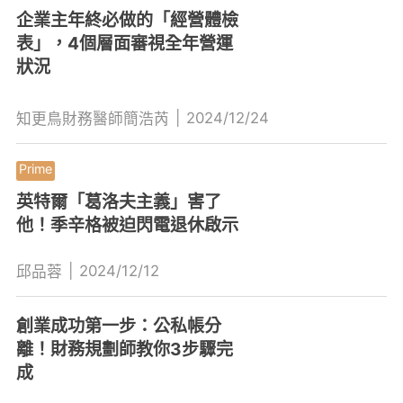
企業主年終必做的「經營體檢
表」，4個層面審視全年營運
狀況
|
2024/12/24
知更鳥財務醫師簡浩芮
英特爾「葛洛夫主義」害了
他！季辛格被迫閃電退休啟示
|
2024/12/12
邱品蓉
創業成功第一步：公私帳分
離！財務規劃師教你3步驟完
成