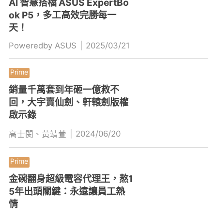
AI 智慧搭檔 ASUS ExpertBo
ok P5，多工高效完勝每一
天！
Poweredby ASUS
|
2025/03/21
銷量千萬套到年砸一億救不
回，大宇賣仙劍、軒轅劍版權
啟示錄
|
2024/06/20
高士閔、黃靖萱
金碗翻身超級電容代理王，熬1
5年出頭關鍵：永遠讓員工熱
情