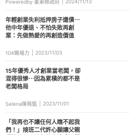
|
2024/11/13
Poweredby 臺東縣政府
年輕創業失利抵押房子還債⋯
他中年優退、不怕失敗再創
業：先做熱愛的再創造價值
|
2023/11/03
104職場力
15年優秀人才創業當老闆，卻
混得很慘⋯因為累積的都不是
老闆格局
|
2023/11/01
Selena陳珮甄
「我再也不讓任何人瞧不起我
們！」接班二代許心願讓父親