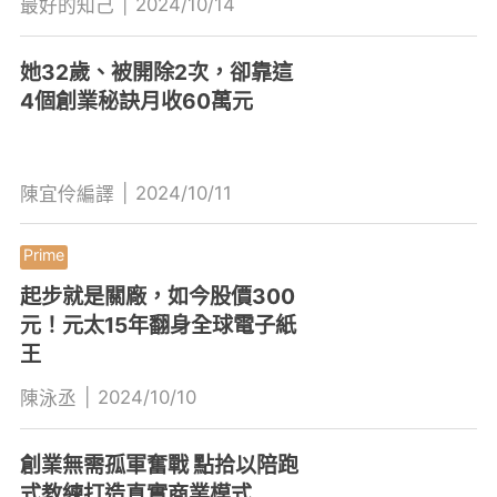
|
2024/10/14
最好的知己
她32歲、被開除2次，卻靠這
4個創業秘訣月收60萬元
|
2024/10/11
陳宜伶編譯
起步就是關廠，如今股價300
元！元太15年翻身全球電子紙
王
|
2024/10/10
陳泳丞
創業無需孤軍奮戰 點拾以陪跑
式教練打造真實商業模式